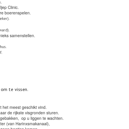
.
ljep Clinic.
ere boerenspelen.
eker).
ward).
ieks samenstellen.
hus.
f.
 om te vissen.
ht het meest geschikt vind.
ar de rijkste visgronden sturen.
 gebakken, op u liggen te wachten.
ater (van Harinxsmakanaal),