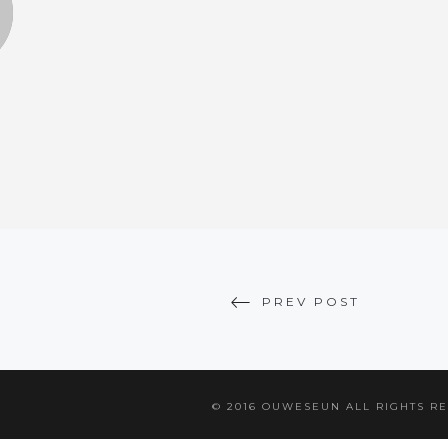
PREV POST
© 2016 OUWESEUN ALL RIGHTS R