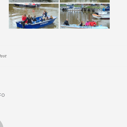
Post
FO