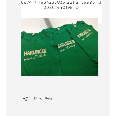
887417_1684233835122112_59993113
00501440195_O
Share Post